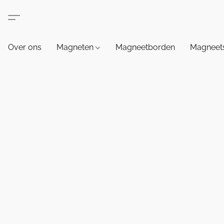
Over ons
Magneten
Magneetborden
Magneets