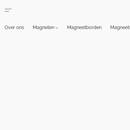
Over ons
Magneten
Magneetborden
Magneets