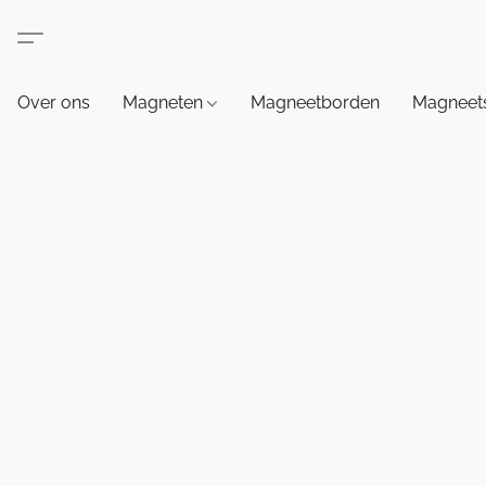
Over ons
Magneten
Magneetborden
Magneets